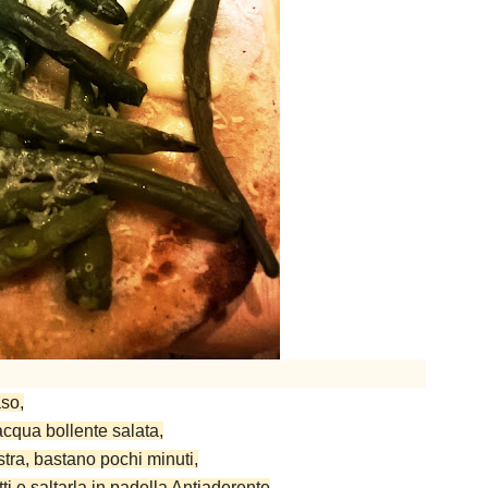
aso,
 acqua bollente salata,
astra, bastano pochi minuti,
ti e saltarla in padella Antiaderente