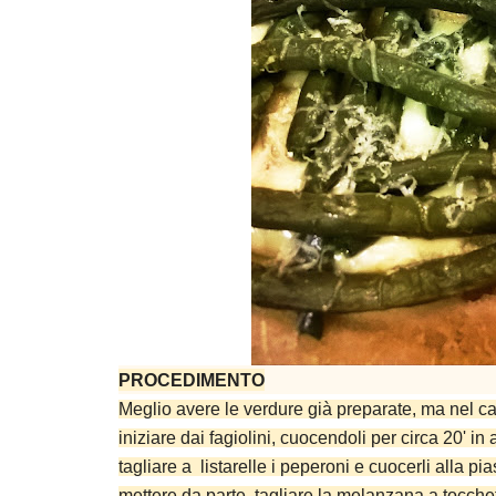
PROCEDIMENTO
Meglio avere le verdure già preparate, ma nel c
iniziare dai fagiolini, cuocendoli per circa 20' in
tagliare a listarelle i peperoni e cuocerli alla pi
mettere da parte, tagliare la melanzana a tocchet