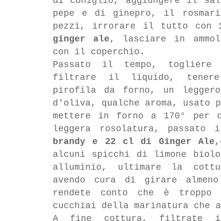
di coniglio, aggiungere il sal
pepe e di ginepro, il rosmari
pezzi, irrorare il tutto con
ginger ale
, lasciare in ammol
con il coperchio.
Passato il tempo, togliere
filtrare il liquido, tener
pirofila da forno, un leggero
d'oliva, qualche aroma, usato p
mettere in forno a 170° per c
leggera rosolatura, passato 
brandy e 22 cl di Ginger Ale
,
alcuni spicchi di limone biolo
alluminio, ultimare la cott
avendo cura di girare almen
rendete conto che è troppo 
cucchiai della marinatura che 
A fine cottura, filtrate 