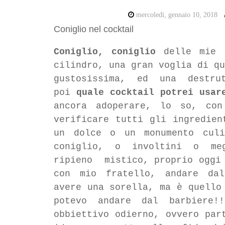
mercoledì, gennaio 10, 2018
Coniglio nel cocktail
Coniglio, coniglio
delle mie b
cilindro, una gran voglia di qu
gustosissima, ed una destr
poi
quale cocktail potrei usar
ancora adoperare, lo so, co
verificare tutti gli ingredien
un dolce o un monumento culi
coniglio, o involtini o me
ripieno mistico, proprio oggi
con mio fratello, andare da
avere una sorella, ma è quello
potevo andare dal barbiere!
obbiettivo odierno, ovvero par