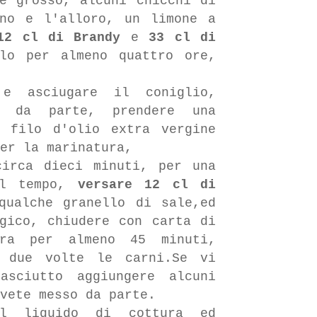
e grosso, alcuni chicchi di
no e l'alloro, un limone a
12 cl di
Brandy
e
33 cl di
lo per almeno quattro ore,
 e asciugare il coniglio,
e da parte, prendere una
 filo d'olio extra vergine
er la marinatura,
irca dieci minuti, per una
il tempo,
versare 12 cl di
qualche granello di sale,ed
gico, chiudere con carta di
ura per almeno 45 minuti,
o due volte le carni.Se vi
asciutto aggiungere alcuni
avete messo da parte.
il liquido di cottura ed