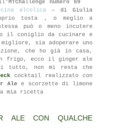
ll'
MTChallenge numero 69
cina alcolica
– di Giulia
prio tosta , o meglio a
stessa può o meno incutere
o il coniglio da cucinare e
 migliore, sia adoperare uno
zione, che ho già in casa,
n frigo, ecco il ginger ale
ci tutto, non mi resta che
Neck
cocktail
realizzato con
er Ale
e scorzette di limone
a mia ricetta
R ALE CON QUALCHE