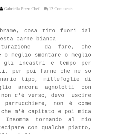
Gabriella Pizzo Chef
13 Comments
rame, cosa tiro fuori dal
esta carne bianca
utturazione da fare, che
e
o meglio smontare o meglio
n gli incastri e tempo per
ti, per poi farne che ne so
nario tipo, millefoglie di
glio ancora agnolotti con
 non c'è verso, devo uscire
l parrucchiere, non è come
 che m'è capitato e poi mica
! Insomma tornando al mio
tecipare con qualche piatto,