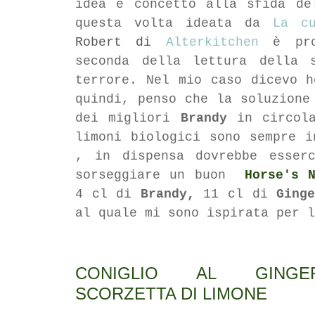
idea e concetto alla sfida de
questa volta ideata da
La cu
Robert di
Alterkitchen
è pro
seconda della lettura della 
terrore. Nel mio caso dicevo h
quindi, penso che la soluzione
dei migliori
Brandy
in circola
limoni biologici sono sempre i
, in dispensa dovrebbe esser
sorseggiare un
buon
Horse's
4 cl di
Brandy,
11 cl di
Ging
al quale mi sono ispirata per l
CONIGLIO AL GINGE
SCORZETTA DI LIMONE