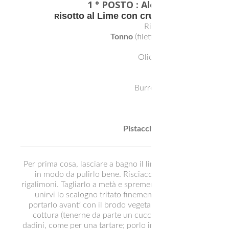
1 ° POSTO : Alessia Massari -
m
isotto al Lime con crudo di tonno marin
R
Riso
Carnaroli
, 180 g.
Tonno
(filetto, pulito e
abbattuto
Un
lime
Olio extravergine di oliva
Sale affumicato
Pepe bianco
Burro, 30 g. + un cucchiai
Uno scalogno
Vino bianco
Brodo vegetale
Pistacchi
non salati, due cucc
Per prima cosa, lasciare a bagno il lime in acqua e bicar
in modo da pulirlo bene. Risciacquarlo, asciugarlo e p
rigalimoni. Tagliarlo a metà e spremere il succo.In una cass
unirvi lo scalogno tritato finemente. Tostarvi il riso, sf
portarlo avanti con il brodo vegetale ben caldo, aggiung
cottura (tenerne da parte un cucchiaio).Mentre il risotto
dadini, come per una tartare; porlo in una ciotolina e cond