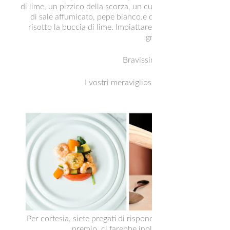
di lime, un pizzico della scorza, un cucchiaino di olio extr
di sale affumicato, pepe bianco.e qualche pistacchio trit
risotto la buccia di lime. Impiattare il risotto con il crudo 
grossolanamente.
Bravissime, COMPLIMENTI !!!
I vostri meravigliosi premi vi stanno già 
Per cortesia, siete pregati di rispondere sotto i rispettivi
A
premio, ci farebbe inoltre piacere ne condivid