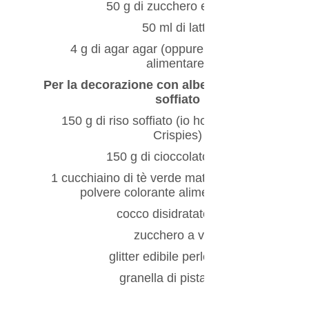
50 g di zucchero extrafine
50 ml di latte
4 g di agar agar (oppure 8 g di gelatina
alimentare)
Per la decorazione con alberi di Natale di ris
soffiato
150 g di riso soffiato (io ho utilizzato i Rice
Crispies)
150 g di cioccolato bianco
1 cucchiaino di tè verde matcha (in alternativa
polvere colorante alimentare verde)
cocco disidratato rapè
zucchero a velo
glitter edibile perlescente
granella di pistacchio