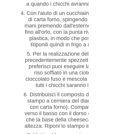
a quando i chicchi avranno assorbito il cioc
4.
Con l'aiuto di un cucchiaino distribuisci il com
di carta forno, spingendo bene i chicchi fino a
mani premendo dall'esterno sulle pareti dei con
fino all'orlo, con la punta rivolta verso il basso
plastica, in modo che possano rimanere dritti
Riponili quindi in frigo a raffreddare mentr
5.
Per la realizzazione della base fai scioglier
precedentemente spezzettato, dentro al forn
preferisci puoi eseguire la stessa operazione
riso soffiato in una ciotola, bagnalo con il 
cioccolato fuso e mescola velocemente con u
tutti i chicchi saranno impregnati uniform
6.
Distribuisci il composto di riso soffiato e ci
stampo a cerniera del diametro di 22 cm. (p
con carta forno). Compatta bene i chicchi d
verso il basso con il dorso di un cucchiaio e li
che la base della cheesecake possa risultare 
altezza. Riponi lo stampo in frigo a compattare