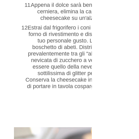
11.
Appena il dolce sarà ben raffreddato e solidi
cerniera, elimina la carta da forno di riv
cheesecake su un'alzata da dessert o un
12.
Estrai dal frigorifero i coni di riso soffiato e c
forno di rivestimento e disponili sulla superfic
tuo personale gusto. L'aspetto finale dev
boschetto di abeti. Distribuisci sulla base la
prevalentemente tra gli "alberi" quindi spol
nevicata di zucchero a velo e cocco disidrat
essere quello della neve in un bosco. Comp
sottilissima di glitter perlescente, sparsa 
Conserva la cheesecake in frigorifero fino al
di portare in tavola cospargi nuovamente il d
velo.