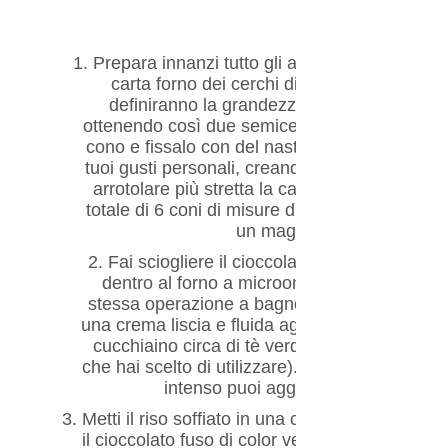
Procedimento
1.
Prepara innanzi tutto gli alberi di riso soffiat
carta forno dei cerchi di diverse misure (l
definiranno la grandezza degli alberi). Div
ottenendo così due semicerchi. Arrotola ogni
cono e fissalo con del nastro adesivo. Puoi de
tuoi gusti personali, creando coni più stretti e
arrotolare più stretta la carta) o più larghi e 
totale di 6 coni di misure diverse ma tutti abba
un maggior effetto scenogr
2.
Fai sciogliere il cioccolato bianco, preced
dentro al forno a microonde (600W). Se pref
stessa operazione a bagno maria. Appena il c
una crema liscia e fluida aggiungi, mescolan
cucchiaino circa di tè verde matcha (oppure i
che hai scelto di utilizzare). Se preferisci ot
intenso puoi aggiungere o diminuire 
3.
Metti il riso soffiato in una ciotola capiente 
il cioccolato fuso di color verde, mescolando a