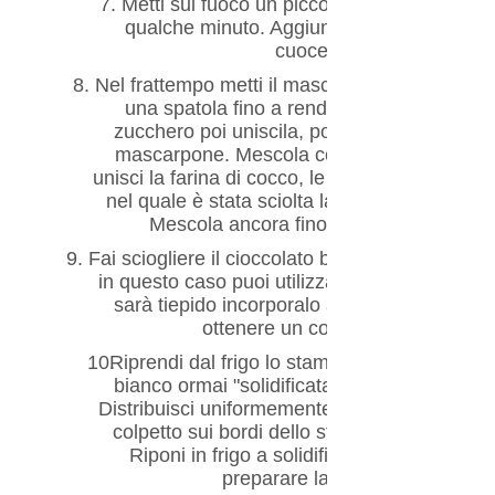
7.
Metti sul fuoco un piccolo pentolino con il l
qualche minuto. Aggiungi quindi la polvere
cuocere per almeno 4 min
8.
Nel frattempo metti il mascarpone in una gran
una spatola fino a renderlo soffice. Monta
zucchero poi uniscila, poca alla volta, nella
mascarpone. Mescola con movimenti dal bas
unisci la farina di cocco, le mandorle preceden
nel quale è stata sciolta la polvere di agar ag
Mescola ancora fino ad ottenere un c
9.
Fai sciogliere il cioccolato bianco, preceden
in questo caso puoi utilizzare il microonde o
sarà tiepido incorporalo alla crema di mas
ottenere un composto omogeneo
10.
Riprendi dal frigo lo stampo con la base di r
bianco ormai "solidificata" e versa all'inte
Distribuisci uniformemente e livella bene la 
colpetto sui bordi dello stampo per eliminare
Riponi in frigo a solidificare per almeno 2-
preparare la cheesecake il gio