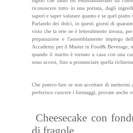
sapori che tanto mi entusiasmavano da client
riconoscere tutto in una portata, dagli ingredi
sapori e saper valutare quanto e se quel piatto 
Parlando dei dolci, in questi giorni di quara
visto che la rete ne è letteralmente invasa, pe
preparazione e l'assemblamento impiego del
Accademy per il Master in Food& Beverage, non 
quando il marito è tornato a casa con una cas
sono accesi, fino a pronunciare quella richies
Che potevo fare se non accettare di mettermi a
preferisco cuocere i formaggi, provate anche v
Cheesecake con fondu
di fragole