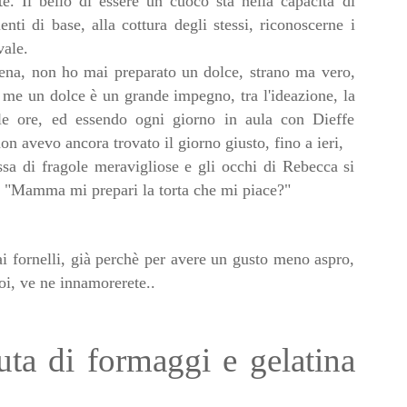
e. Il bello di essere un cuoco stà nella capacità di
enti di base, alla cottura degli stessi, riconoscerne i
vale.
ntena, non ho mai preparato un dolce, strano ma vero,
r me un dolce è un grande impegno, tra l'ideazione, la
le ore, ed essendo ogni giorno in aula con Dieffe
avevo ancora trovato il giorno giusto, fino a ieri,
sa di fragole meravigliose e gli occhi di Rebecca si
ta "Mamma mi prepari la torta che mi piace?"
i fornelli, già perchè per avere un gusto meno aspro,
oi, ve ne innamorerete..
ta di formaggi e gelatina